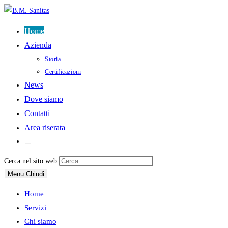
Salta
al
Home
contenuto
Azienda
Storia
Certificazioni
News
Dove siamo
Contatti
Area riserata
Attiva/disattiva
la
Press
Cerca nel sito web
ricerca
sul
Escape
Menu
Chiudi
sito
web
to
Home
close
Servizi
the
Chi siamo
search