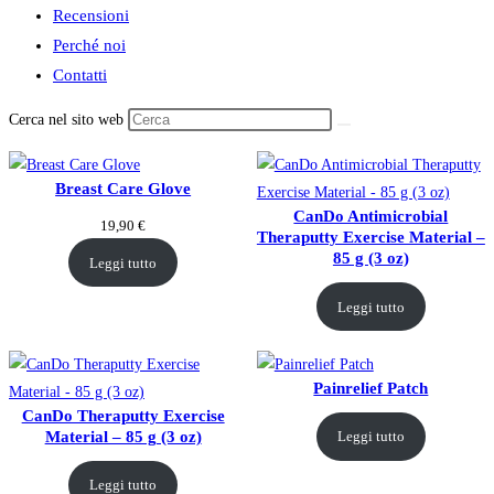
Recensioni
panel.
Perché noi
Contatti
Cerca nel sito web
Breast Care Glove
CanDo Antimicrobial
19,90
€
Theraputty Exercise Material –
85 g (3 oz)
Leggi tutto
Leggi tutto
Painrelief Patch
CanDo Theraputty Exercise
Material – 85 g (3 oz)
Leggi tutto
Leggi tutto